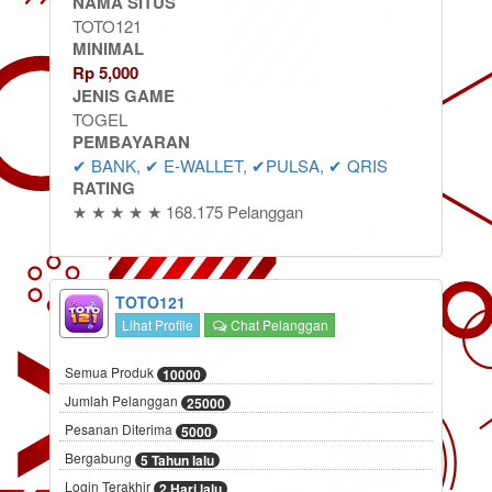
NAMA SITUS
TOTO121
MINIMAL
Rp
5,000
JENIS GAME
TOGEL
PEMBAYARAN
✔ BANK, ✔ E-WALLET, ✔PULSA, ✔ QRIS
RATING
★ ★ ★ ★ ★ 168.175 Pelanggan
TOTO121
Lihat Profile
Chat Pelanggan
Semua Produk
10000
Jumlah Pelanggan
25000
Pesanan Diterima
5000
Bergabung
5 Tahun lalu
Login Terakhir
2 Hari lalu