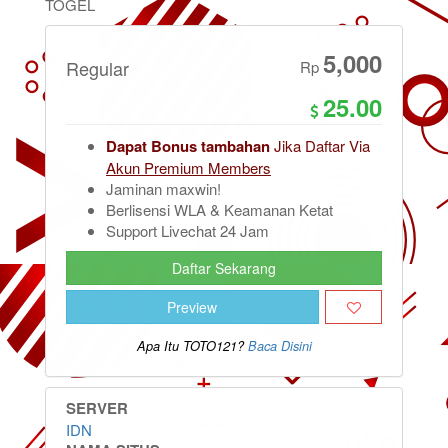
TOGEL
5,000
Regular
Rp
25.00
Dapat Bonus tambahan
Jika Daftar Via
Akun Premium Members
Jaminan maxwin!
Berlisensi WLA & Keamanan Ketat
Support Livechat 24 Jam
Daftar Sekarang
Preview
Apa Itu TOTO121?
Baca Disini
SERVER
IDN