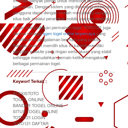
memiliki banyak pilihan untuk mencoba berbagai
permainan. Dengan sistem yang dirancang sederhana,
pengguna dapat dengan mudah memahami navigasi
situs baik melalui perangkat mobile maupun desktop.
Selain menyediakan permainan togel, TOTO121 juga
dikenal sebagai
agen togel online terpercaya
yang
memberikan pengalaman bermain yang praktis.
Banyak pemain memilih situs ini karena memiliki
tampilan website yang ringan serta akses yang stabil
sehingga memudahkan pemain ketika mengakses
berbagai permainan togel.
Keyworf Terkait :
ALEXISTOTO
TOGEL ONLINE
BANDAR TOGEL ONLINE
SITUS TOGEL ONLINE
TOTO121 LOGIN
TOTO121 DAFTAR