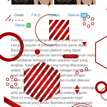
Detail
F.A.Q
Update
Diskusi
520
Ulasan
0
Perkembangan permainan togel online saat ini
semakin populer di kalangan pecinta game digital.
Banyak pemain mencari platform yang dapat
memberikan pengalaman bermain yang nyaman serta
menyediakan berbagai pilihan pasaran togel yang
lengkap. Salah satu situs yang sering dibicarakan
adalah TOTO121, yang dikenal sebagai insting agen
togel dan bandar togel online terpercaya dengan
sistem permainan yang tertata dan mudah diakses.
Melalui
TOTO121
, pemain dapat menemukan berbagai
jenis permainan togel online yang sedang populer.
Situs ini menghadirkan berbagai pasaran togel
internasional yang selalu diperbarui sehingga pemain