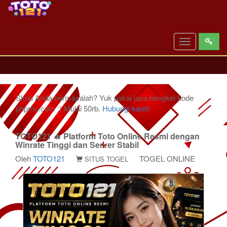
Toggle
navigation
Skrip Anda bermasalah? Yuk pakai jasa bengkel kode
phpmu.com :) Mulai 50rb.
Hubungi kami!
TOTO121 🔥 Platform Toto Online Resmi dengan
Winrate Tinggi dan Server Stabil
Oleh
TOTO121
TOGEL ONLINE
SITUS TOGEL